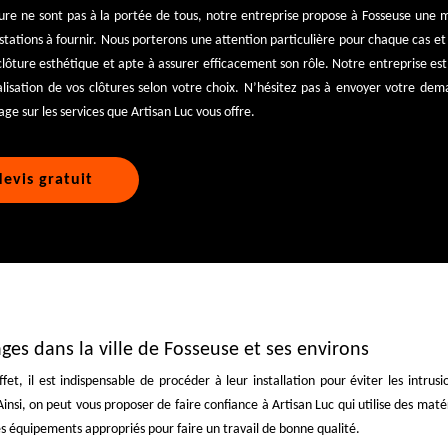
re ne sont pas à la portée de tous, notre entreprise propose à Fosseuse une
restations à fournir. Nous porterons une attention particulière pour chaque cas e
 clôture esthétique et apte à assurer efficacement son rôle. Notre entreprise e
alisation de vos clôtures selon votre choix. N’hésitez pas à envoyer votre de
ge sur les services que Artisan Luc vous offre.
evis gratuit
ages dans la ville de Fosseuse et ses environs
ffet, il est indispensable de procéder à leur installation pour éviter les intrusi
insi, on peut vous proposer de faire confiance à Artisan Luc qui utilise des maté
les équipements appropriés pour faire un travail de bonne qualité.