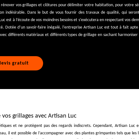
 rénover vos grillages et clôtures pour délimiter votre habitation, pour votre sé
ion indésirable. Dans le but de vous fournir des travaux de qualité, qui seron
n Luc est à l’écoute de vos moindres besoins et s’exécutera en respectant vos de
. Dotée d’un savoir-faire inégalé, l’entreprise Artisan Luc est tout à fait apt
 avec différents matériaux et différents types de grillage en sachant harmoniser 
evis gratuit
 vos grillages avec Artisan Luc
hétiques et ne protègent pas des regards indiscrets. Cependant, Artisan Luc e
eau, il est possible de l’accompagner avec des plantes grimpantes tels que les lie