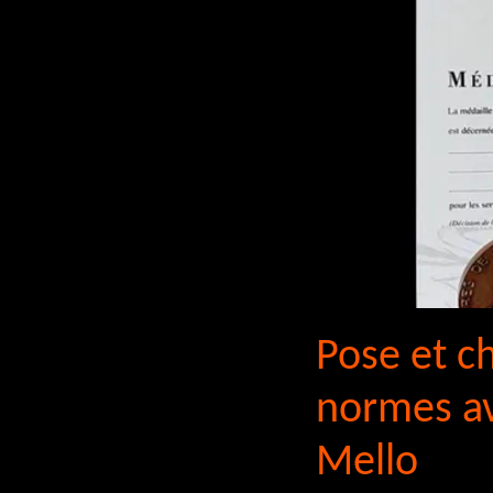
Pose et c
normes ave
Mello