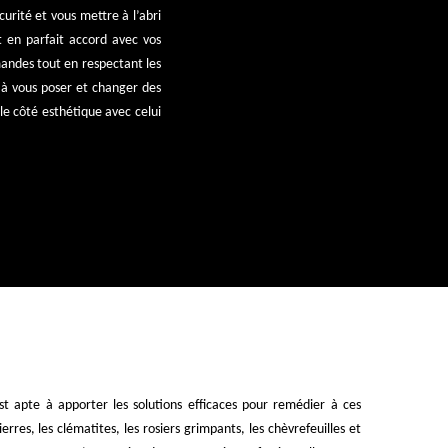
curité et vous mettre à l’abri
t en parfait accord avec vos
mandes tout en respectant les
e à vous poser et changer des
le côté esthétique avec celui
st apte à apporter les solutions efficaces pour remédier à ces
rres, les clématites, les rosiers grimpants, les chèvrefeuilles et