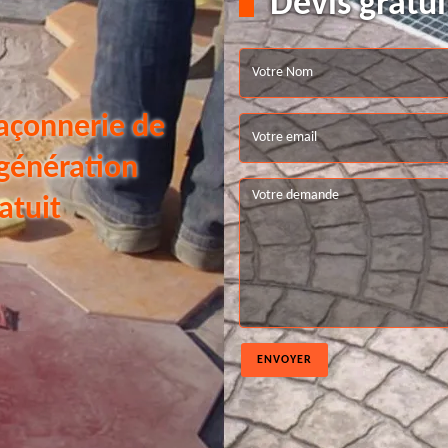
Devis gratui
açonnerie de
 génération
atuit