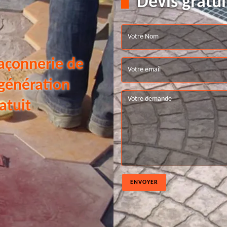
Devis gratui
açonnerie de
 génération
atuit