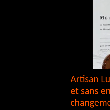
Artisan L
et sans e
changemen