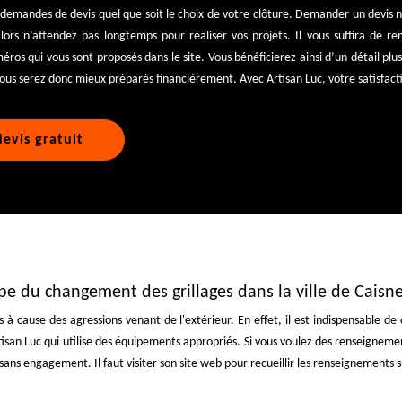
s demandes de devis quel que soit le choix de votre clôture. Demander un devis 
ors n’attendez pas longtemps pour réaliser vos projets. Il vous suffira de rem
os qui vous sont proposés dans le site. Vous bénéficierez ainsi d’un détail plus 
ous serez donc mieux préparés financièrement. Avec Artisan Luc, votre satisfactio
evis gratuit
upe du changement des grillages dans la ville de Caisn
s à cause des agressions venant de l'extérieur. En effet, il est indispensable de
isan Luc qui utilise des équipements appropriés. Si vous voulez des renseigneme
 sans engagement. Il faut visiter son site web pour recueillir les renseignements