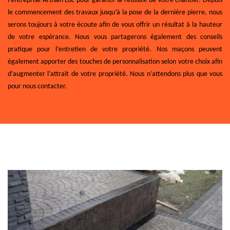
l’entreprise Artisan Luc pour garantir la réussite de votre chantier. Depuis
le commencement des travaux jusqu’à la pose de la dernière pierre, nous
serons toujours à votre écoute afin de vous offrir un résultat à la hauteur
de votre espérance. Nous vous partagerons également des conseils
pratique pour l’entretien de votre propriété. Nos maçons peuvent
également apporter des touches de personnalisation selon votre choix afin
d’augmenter l’attrait de votre propriété. Nous n’attendons plus que vous
pour nous contacter.