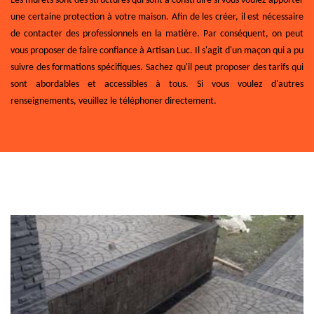
Les murets sont des structures qui sont à construire si vous voulez apporter
une certaine protection à votre maison. Afin de les créer, il est nécessaire
de contacter des professionnels en la matière. Par conséquent, on peut
vous proposer de faire confiance à Artisan Luc. Il s'agit d'un maçon qui a pu
suivre des formations spécifiques. Sachez qu'il peut proposer des tarifs qui
sont abordables et accessibles à tous. Si vous voulez d'autres
renseignements, veuillez le téléphoner directement.