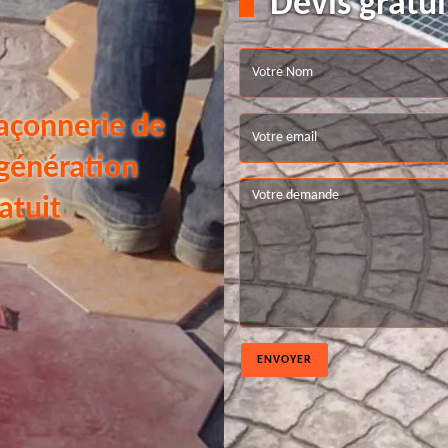
Devis gratui
açonnerie de
 génération
atuit