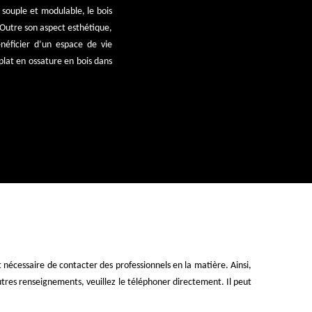
 souple et modulable, le bois
 Outre son aspect esthétique,
néficier d’un espace de vie
plat en ossature en bois dans
est nécessaire de contacter des professionnels en la matière. Ainsi,
autres renseignements, veuillez le téléphoner directement. Il peut