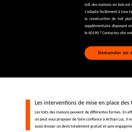
toit des maisons en bois est
s’adapte facilement à tous t
la construction de toit pl
supplémentaire disposant un 
le 60190 ? Contactez vite no
Demander un d
Les interventions de mise en place des t
Les toits des maisons peuvent de différentes formes. En effet
on peut vous proposer de faire confiance à Artisan Luc. Il 
aussi dresser un devis totalement gratuit et sans engagem