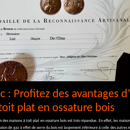
c : Profitez des avantages d
oit plat en ossature bois
 des maisons à toit plat en ossature bois est très répandue. En effet, les maisons
ssion de gaz à effet de serre du bois est largement inférieure à celle des autres