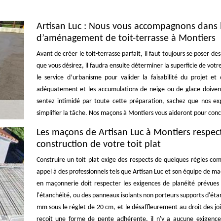
Artisan Luc : Nous vous accompagnons dans la
d’aménagement de toit-terrasse à Montiers
Avant de créer le toit-terrasse parfait, il faut toujours se poser des
que vous désirez, il faudra ensuite déterminer la superficie de vot
le service d’urbanisme pour valider la faisabilité du projet et
adéquatement et les accumulations de neige ou de glace doivent ê
sentez intimidé par toute cette préparation, sachez que nos exp
simplifier la tâche. Nos maçons à Montiers vous aideront pour conce
Les maçons de Artisan Luc à Montiers respect
construction de votre toit plat
Construire un toit plat exige des respects de quelques règles comm
appel à des professionnels tels que Artisan Luc et son équipe de m
en maçonnerie doit respecter les exigences de planéité prévues
l'étanchéité, ou des panneaux isolants non porteurs supports d'étan
mm sous le réglet de 20 cm, et le désaffleurement au droit des joi
reçoit une forme de pente adhérente, il n'y a aucune exigence