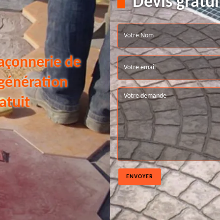
Devis gratui
açonnerie de
 génération
atuit