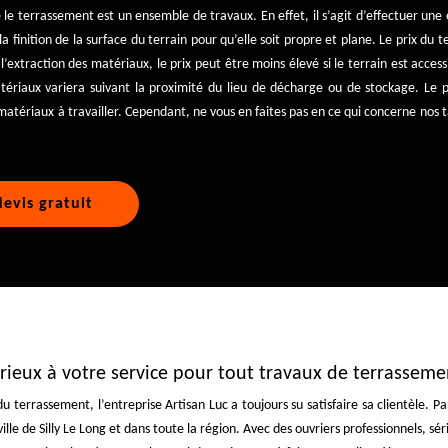
e le terrassement est un ensemble de travaux. En effet, il s’agit d’effectuer un
la finition de la surface du terrain pour qu’elle soit propre et plane. Le prix du
l’extraction des matériaux, le prix peut être moins élevé si le terrain est acces
tériaux variera suivant la proximité du lieu de décharge ou de stockage. Le
tériaux à travailler. Cependant, ne vous en faites pas en ce qui concerne nos ta
evis gratuit
sérieux à votre service pour tout travaux de terrasseme
u terrassement, l’entreprise Artisan Luc a toujours su satisfaire sa clientèle
le de Silly Le Long et dans toute la région. Avec des ouvriers professionnels, séri