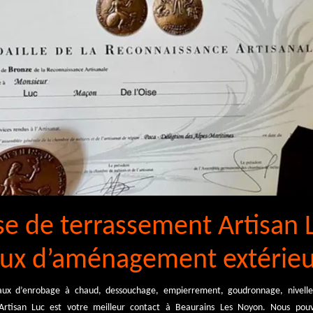
ise de terrassement Artisan 
aux d’aménagement extérie
aux d’enrobage à chaud, dessouchage, empierrement, goudronnage, nivell
e Artisan Luc est votre meilleur contact à Beaurains Les Noyon. Nous po