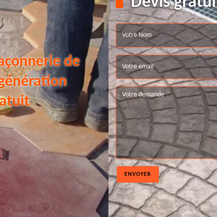
Devis gratui
açonnerie de
 génération
atuit