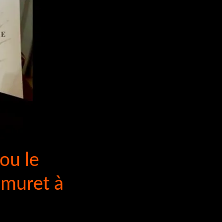
 ou le
 muret à