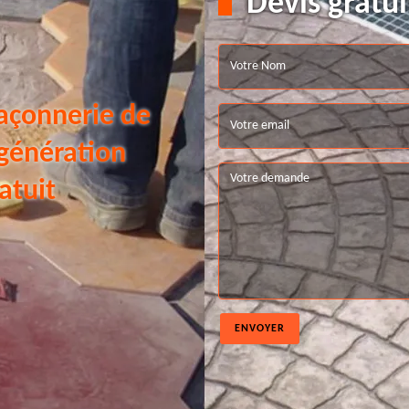
Devis gratui
açonnerie de
 génération
atuit