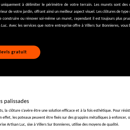
 uniquement à délimiter le périmètre de votre terrain. Les murets sont des cl
érieur de votre jardin, offrant ainsi un meilleur aspect visuel. Les clôtures de typ
 de construire ou rénover soi-même un muret, cependant il est toujours plus pru
n Luc. Avec les services que notre entreprise offre à Villers Sur Bonnieres, vous
evis gratuit
os palissades
s, la clôture s’avère être une solution efficace et à la fois esthétique. Pour rési
 effet, les poteaux peuvent être fixés sur des grappins métalliques à enfoncer, 
ise Artisan Luc, sise à Villers Sur Bonnieres, utilise des moyens de qualité.