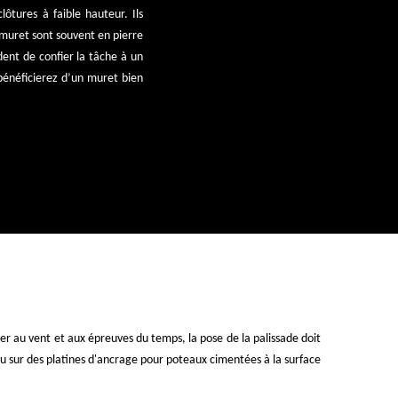
ôtures à faible hauteur. Ils
e muret sont souvent en pierre
dent de confier la tâche à un
 bénéficierez d’un muret bien
ster au vent et aux épreuves du temps, la pose de la palissade doit
ou sur des platines d'ancrage pour poteaux cimentées à la surface