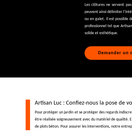
Les clôtures ne servent pas
peuvent ainsi délimiter l’int
ou en galet. Il est possible
professionnel tel que Artisa
solide et esthétique.
Demander un d
Artisan Luc : Confiez-nous la pose de v
Pour protéger un jardin et se protéger des regards indiscret
être réalisée soigneusement avec du matériel de qualité. En
de plots béton. Pour assurer les interventions, notre entrepr