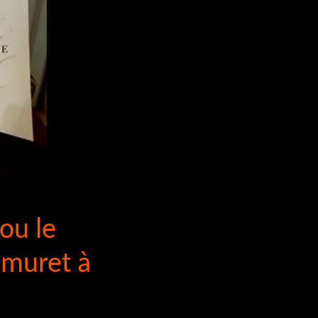
 ou le
 muret à