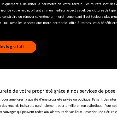
 uniquement à délimiter le périmètre de votre terrain. Les murets sont des cl
érieur de votre jardin, offrant ainsi un meilleur aspect visuel. Les clôtures de typ
 de construire ou rénover soi-même un muret, cependant il est toujours plus pru
an Luc. Avec les services que notre entreprise offre à Parnes, vous bénéficier
evis gratuit
 sureté de votre propriété grâce à nos services de pose
t pour améliorer la qualité d’une propriété privée ou publique. Faisant des inter
 des regards indiscrets ou simplement pour améliorer son esthétique. Pour cela, 
ux sauvages qui peuvent roder aux alentours de vos lieux. Posséder une clôture e