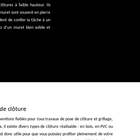
ôtures à faible hauteur. Ils
e muret sont souvent en pierre
dent de confier la tâche à un
ez d’un muret bien solide et
 de clôture
ventions fiables pour tous travaux de pose de clôture et grillage,
il existe divers types de clôture réalisable : en bois, en PVC ou
st donc utile pour que vous puissiez profiter pleinement de votre