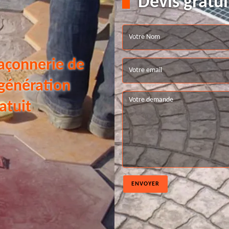
Devis gratui
açonnerie de
 génération
atuit