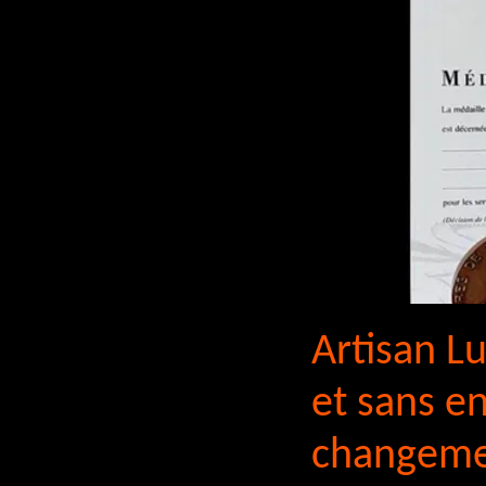
Artisan L
et sans e
changemen