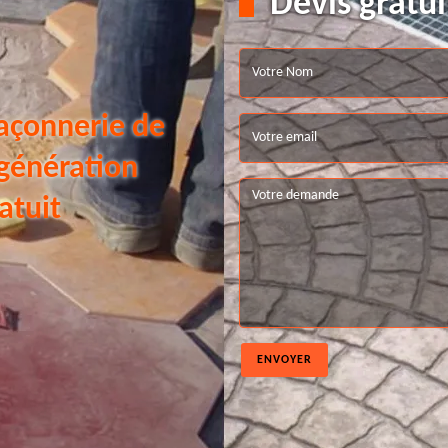
Devis gratui
açonnerie de
 génération
atuit