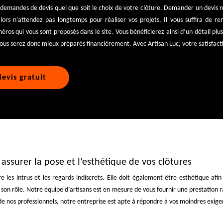
s demandes de devis quel que soit le choix de votre clôture. Demander un devis 
ors n’attendez pas longtemps pour réaliser vos projets. Il vous suffira de rem
os qui vous sont proposés dans le site. Vous bénéficierez ainsi d’un détail plus 
ous serez donc mieux préparés financièrement. Avec Artisan Luc, votre satisfactio
evis gratuit
assurer la pose et l’esthétique de vos clôtures
 les intrus et les regards indiscrets. Elle doit également être esthétique afin 
r son rôle. Notre équipe d’artisans est en mesure de vous fournir une prestation ra
e de nos professionnels, notre entreprise est apte à répondre à vos moindres exige