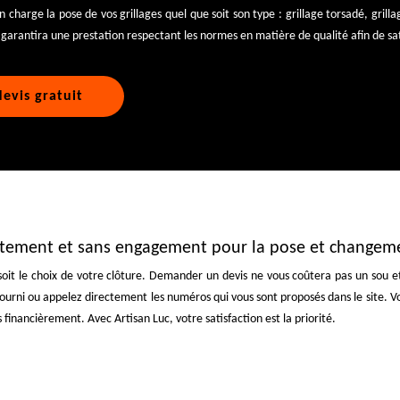
n charge la pose de vos grillages quel que soit son type : grillage torsadé, grillag
garantira une prestation respectant les normes en matière de qualité afin de sat
evis gratuit
itement et sans engagement pour la pose et changemen
soit le choix de votre clôture. Demander un devis ne vous coûtera pas un sou 
e fourni ou appelez directement les numéros qui vous sont proposés dans le site. Vou
inancièrement. Avec Artisan Luc, votre satisfaction est la priorité.