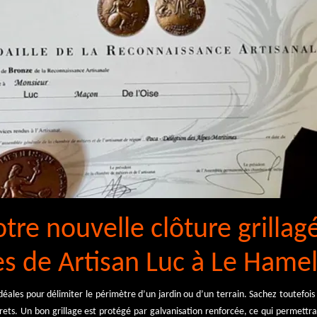
tre nouvelle clôture grillag
es de Artisan Luc à Le Hame
idéales pour délimiter le périmètre d’un jardin ou d’un terrain. Sachez toutefoi
crets. Un bon grillage est protégé par galvanisation renforcée, ce qui permettra 