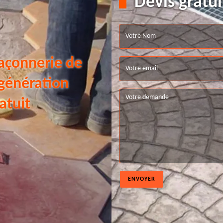
Devis gratui
açonnerie de
 génération
atuit