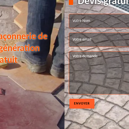
Devis gratui
açonnerie de
 génération
atuit