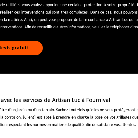
de utilité si vous voulez apporter une certaine protection à votre propriété. E
 réaliser ces interventions qui sont très complexes. Dans ce cas, nous pouvo
n la matière. Ainsi, on peut vous proposer de faire confiance à Artisan Luc qui 
 interventions. Afin de recueillir d'autres informations, veuillez le téléphoner di
evis gratuit
 avec les services de Artisan Luc à Fournival
mètre d’un jardin ou d’un terrain. Sachez toutefois qu’elles ne vous protégeront 
a corrosion. {Client] est apte à prendre en charge la pose de vos grillages quel
tion respectant les normes en matière de qualité afin de satisfaire vos attentes.