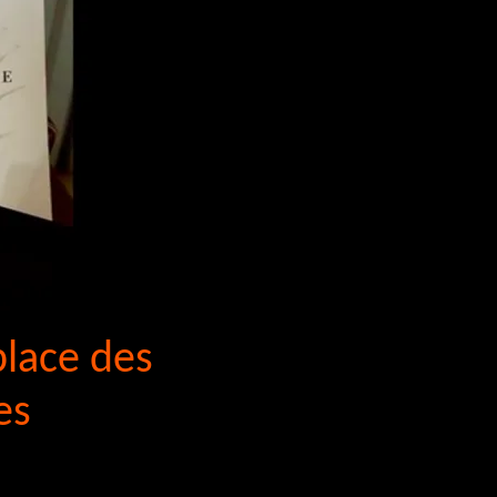
place des
es