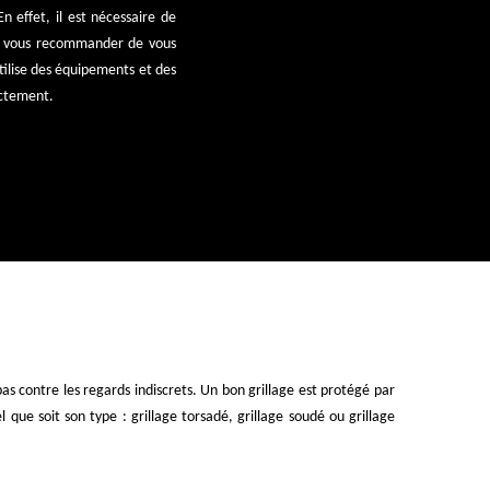
n effet, il est nécessaire de
ns vous recommander de vous
utilise des équipements et des
rectement.
pas contre les regards indiscrets. Un bon grillage est protégé par
 que soit son type : grillage torsadé, grillage soudé ou grillage