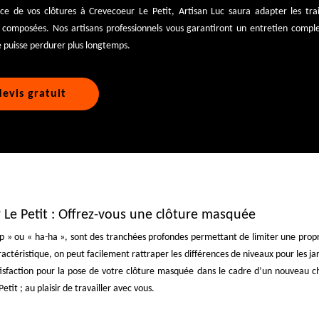
ace de vos clôtures à Crevecoeur Le Petit, Artisan Luc saura adapter les tr
t composées. Nos artisans professionnels vous garantiront un entretien comp
e puisse perdurer plus longtemps.
evis gratuit
r Le Petit : Offrez-vous une clôture masquée
 » ou « ha-ha », sont des tranchées profondes permettant de limiter une propri
éristique, on peut facilement rattraper les différences de niveaux pour les jard
atisfaction pour la pose de votre clôture masquée dans le cadre d’un nouveau 
tit ; au plaisir de travailler avec vous.