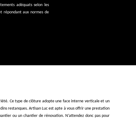
aitements adéquats selon les
let répondant aux normes de
été. Ce type de clôture adopte une face interne verticale et un
ins restanques. Artisan Luc est apte à vous offrir une prestation
chantier ou un chantier de rénovation. N’attendez donc pas pour