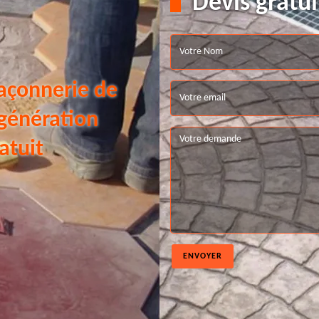
Devis gratui
açonnerie de
 génération
atuit