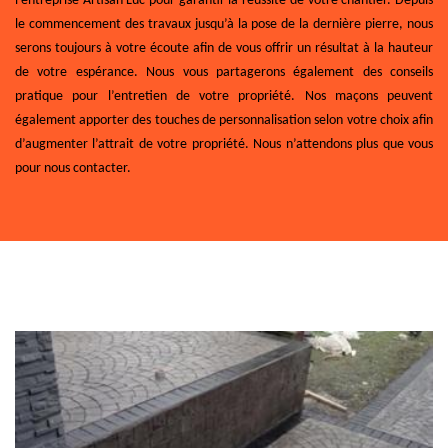
l’entreprise Artisan Luc pour garantir la réussite de votre chantier. Depuis
le commencement des travaux jusqu’à la pose de la dernière pierre, nous
serons toujours à votre écoute afin de vous offrir un résultat à la hauteur
de votre espérance. Nous vous partagerons également des conseils
pratique pour l’entretien de votre propriété. Nos maçons peuvent
également apporter des touches de personnalisation selon votre choix afin
d’augmenter l’attrait de votre propriété. Nous n’attendons plus que vous
pour nous contacter.