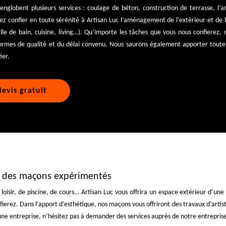
englobent plusieurs services : coulage de béton, construction de terrasse, 
z confier en toute sérénité à Artisan Luc l’aménagement de l’extérieur et de l
salle de bain, cuisine, living…). Qu’importe les tâches que vous nous confierez,
ormes de qualité et du délai convenu. Nous saurons également apporter toute 
ier.
evis gratuit
c des maçons expérimentés
isir, de piscine, de cours… Artisan Luc vous offrira un espace extérieur d’une 
rez. Dans l’apport d’esthétique, nos maçons vous offriront des travaux d’artist
u une entreprise, n’hésitez pas à demander des services auprès de notre entreprise