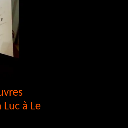
uvres
n Luc à Le