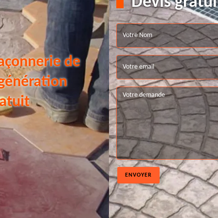
Devis gratui
açonnerie de
 génération
atuit