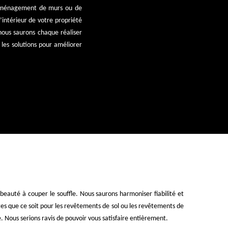
l’aménagement de murs ou de
’intérieur de votre propriété
 nous saurons chaque réaliser
les solutions pour améliorer
beauté à couper le souffle. Nous saurons harmoniser fiabilité et
es que ce soit pour les revêtements de sol ou les revêtements de
. Nous serions ravis de pouvoir vous satisfaire entièrement.