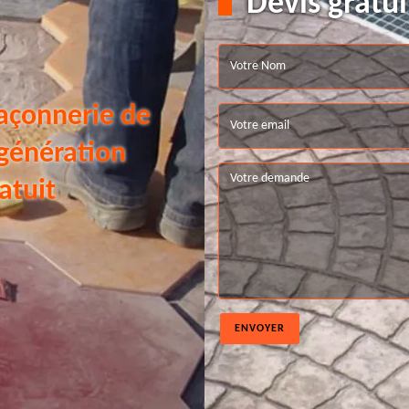
Devis gratui
açonnerie de
 génération
atuit