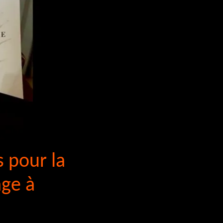
 pour la
age à