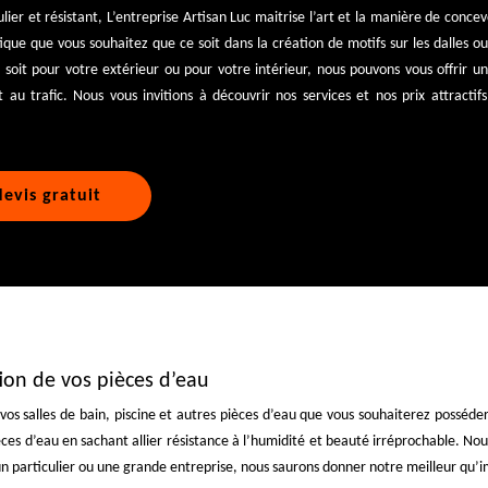
ulier et résistant, L’entreprise Artisan Luc maitrise l’art et la manière de conce
ique que vous souhaitez que ce soit dans la création de motifs sur les dalles 
soit pour votre extérieur ou pour votre intérieur, nous pouvons vous offrir u
 au trafic. Nous vous invitions à découvrir nos services et nos prix attractifs.
evis gratuit
tion de vos pièces d’eau
e vos salles de bain, piscine et autres pièces d’eau que vous souhaiterez poss
ces d’eau en sachant allier résistance à l’humidité et beauté irréprochable. No
n particulier ou une grande entreprise, nous saurons donner notre meilleur qu’im