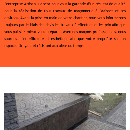
l’entreprise Artisan Luc sera pour vous la garantie d’un résultat de qualité
pour la réalisation de tous travaux de maçonnerie à Braisnes et ses
environs. Avant la prise en main de votre chantier, nous vous informerons
toujours par le biais des devis les travaux à effectuer et les prix afin que
vous puissiez mieux vous préparer. Avec nos maçons professionnels, nous
saurons allier efficacité et esthétique afin que votre propriété soit un
espace attrayant et résistant aux aléas du temps.