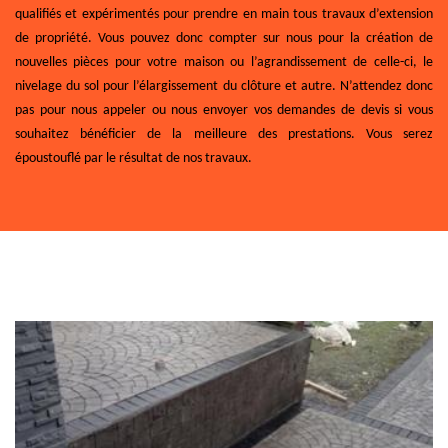
qualifiés et expérimentés pour prendre en main tous travaux d’extension
de propriété. Vous pouvez donc compter sur nous pour la création de
nouvelles pièces pour votre maison ou l’agrandissement de celle-ci, le
nivelage du sol pour l’élargissement du clôture et autre. N’attendez donc
pas pour nous appeler ou nous envoyer vos demandes de devis si vous
souhaitez bénéficier de la meilleure des prestations. Vous serez
époustouflé par le résultat de nos travaux.