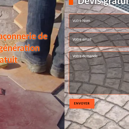
Devis gratui
açonnerie de
 génération
atuit