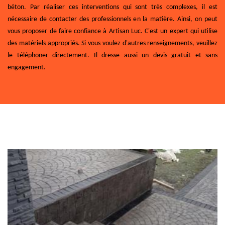
béton. Par réaliser ces interventions qui sont très complexes, il est
nécessaire de contacter des professionnels en la matière. Ainsi, on peut
vous proposer de faire confiance à Artisan Luc. C'est un expert qui utilise
des matériels appropriés. Si vous voulez d'autres renseignements, veuillez
le téléphoner directement. Il dresse aussi un devis gratuit et sans
engagement.