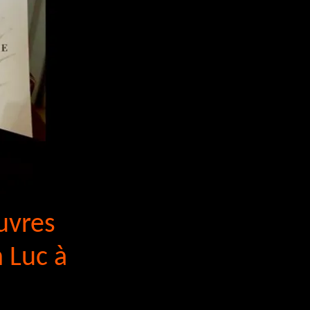
uvres
n Luc à