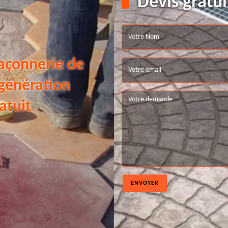
Devis gratui
açonnerie de
 génération
atuit