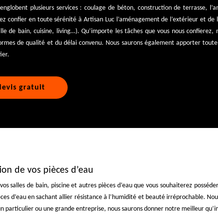
englobent plusieurs services : coulage de béton, construction de terrasse, 
z confier en toute sérénité à Artisan Luc l’aménagement de l’extérieur et de l
salle de bain, cuisine, living…). Qu’importe les tâches que vous nous confierez,
ormes de qualité et du délai convenu. Nous saurons également apporter toute 
ier.
evis gratuit
tion de vos pièces d’eau
e vos salles de bain, piscine et autres pièces d’eau que vous souhaiterez poss
ces d’eau en sachant allier résistance à l’humidité et beauté irréprochable. No
n particulier ou une grande entreprise, nous saurons donner notre meilleur qu’im