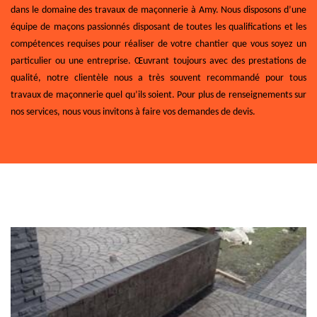
dans le domaine des travaux de maçonnerie à Amy. Nous disposons d’une
équipe de maçons passionnés disposant de toutes les qualifications et les
compétences requises pour réaliser de votre chantier que vous soyez un
particulier ou une entreprise. Œuvrant toujours avec des prestations de
qualité, notre clientèle nous a très souvent recommandé pour tous
travaux de maçonnerie quel qu’ils soient. Pour plus de renseignements sur
nos services, nous vous invitons à faire vos demandes de devis.