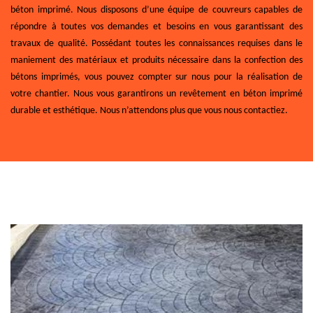
béton imprimé. Nous disposons d’une équipe de couvreurs capables de
répondre à toutes vos demandes et besoins en vous garantissant des
travaux de qualité. Possédant toutes les connaissances requises dans le
maniement des matériaux et produits nécessaire dans la confection des
bétons imprimés, vous pouvez compter sur nous pour la réalisation de
votre chantier. Nous vous garantirons un revêtement en béton imprimé
durable et esthétique. Nous n’attendons plus que vous nous contactiez.