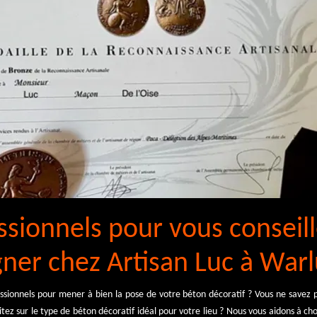
ssionnels pour vous conseill
er chez Artisan Luc à Warl
ssionnels pour mener à bien la pose de votre béton décoratif ? Vous ne savez p
tez sur le type de béton décoratif idéal pour votre lieu ? Nous vous aidons à cho