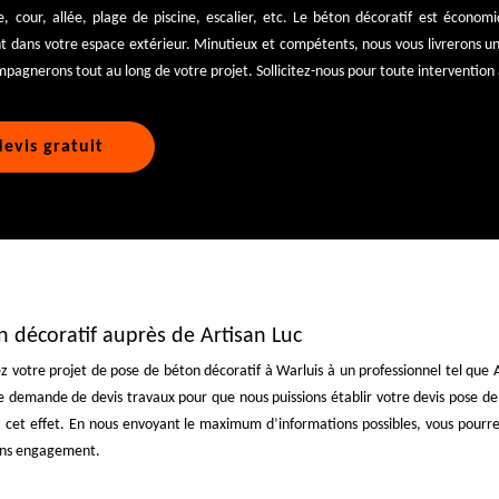
se, cour, allée, plage de piscine, escalier, etc. Le béton décoratif est économiq
 dans votre espace extérieur. Minutieux et compétents, nous vous livrerons un 
pagnerons tout au long de votre projet. Sollicitez-nous pour toute intervention 
evis gratuit
 décoratif auprès de Artisan Luc
z votre projet de pose de béton décoratif à Warluis à un professionnel tel que A
 demande de devis travaux pour que nous puissions établir votre devis pose de
 à cet effet. En nous envoyant le maximum d’informations possibles, vous pourre
sans engagement.