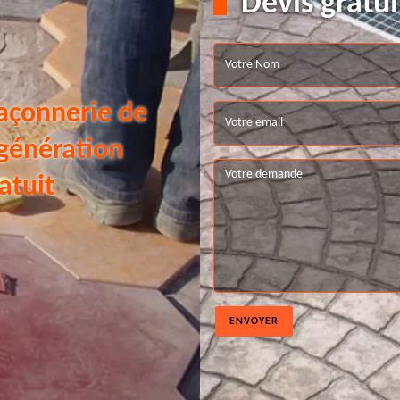
Devis gratui
açonnerie de
 génération
atuit