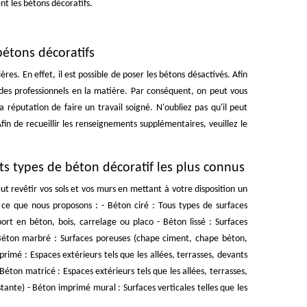
ent les bétons décoratifs.
bétons décoratifs
es. En effet, il est possible de poser les bétons désactivés. Afin
r des professionnels en la matière. Par conséquent, on peut vous
 réputation de faire un travail soigné. N'oubliez pas qu'il peut
Afin de recueillir les renseignements supplémentaires, veuillez le
nts types de béton décoratif les plus connus
t revêtir vos sols et vos murs en mettant à votre disposition un
 ce que nous proposons : - Béton ciré : Tous types de surfaces
port en béton, bois, carrelage ou placo - Béton lissé : Surfaces
 - Béton marbré : Surfaces poreuses (chape ciment, chape béton,
rimé : Espaces extérieurs tels que les allées, terrasses, devants
 Béton matricé : Espaces extérieurs tels que les allées, terrasses,
stante) - Béton imprimé mural : Surfaces verticales telles que les