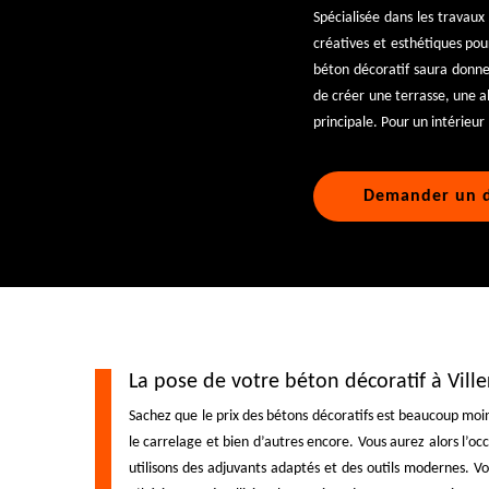
Spécialisée dans les travaux
créatives et esthétiques pou
béton décoratif saura donne
de créer une terrasse, une a
principale. Pour un intérieu
Demander un d
La pose de votre béton décoratif à Vill
Sachez que le prix des bétons décoratifs est beaucoup moin
le carrelage et bien d’autres encore. Vous aurez alors l’o
utilisons des adjuvants adaptés et des outils modernes. Vo