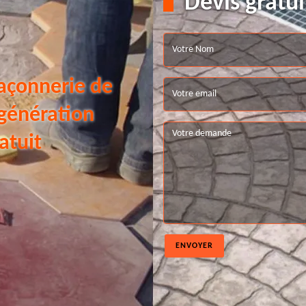
Devis gratui
açonnerie de
 génération
atuit