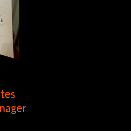
ntes
énager