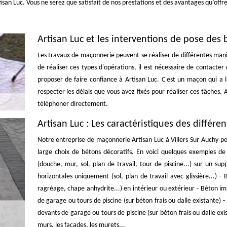
rtisan Luc. Vous ne serez que satisfait de nos prestations et des avantages qu’offr
Artisan Luc et les interventions de pose des 
Les travaux de maçonnerie peuvent se réaliser de différentes manièr
de réaliser ces types d'opérations, il est nécessaire de contacte
proposer de faire confiance à Artisan Luc. C'est un maçon qui a la
respecter les délais que vous avez fixés pour réaliser ces tâches. 
téléphoner directement.
Artisan Luc : Les caractéristiques des différe
Notre entreprise de maçonnerie Artisan Luc à Villers Sur Auchy peu
large choix de bétons décoratifs. En voici quelques exemples de
(douche, mur, sol, plan de travail, tour de piscine...) sur un sup
horizontales uniquement (sol, plan de travail avec glissière...)
ragréage, chape anhydrite...) en intérieur ou extérieur - Béton imp
de garage ou tours de piscine (sur béton frais ou dalle existante) -
devants de garage ou tours de piscine (sur béton frais ou dalle exi
murs, les façades, les murets...