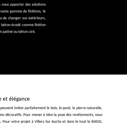
a vous apporter des solutions
 vaste gamme de finitions, le
u de changer vos extérieurs,
le béton érodé comme finition
n patiné ou béton ciré.
e et élégance
euvent imiter parfaitement le bois, le pavé, la pierre naturelle,
étons décoratifs. Pour mener à bien la pose des revêtements, nous
 Pour votre projet à Villers Sur Auchy et dans le tout le 60650,