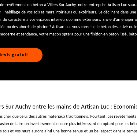
 de revêtement en béton à Villers Sur Auchy, notre entreprise Artisan Luc saur
r l’habillage de vos sols et murs intérieurs ou extérieurs. Se déclinant dans une
r du caractère à vos espaces intérieurs comme extérieurs. Envie d’aménager o
llée ou des abords de piscine ? Artisan Luc vous conseille le béton désactivé ou 
r moderne et tendance, votre maçon optera pour une finition en béton lissé, béto
evis gratuit
ers Sur Auchy entre les mains de Artisan Luc : Economi
s cher que celui des autres matériaux traditionnels. Pourtant, ces revêtements p
ccasion de faire un investissement encore plus intéressant en optant pour les b
s sols et vos murs auront ainsi une bonne tenue et un bel aspect dans le temps.