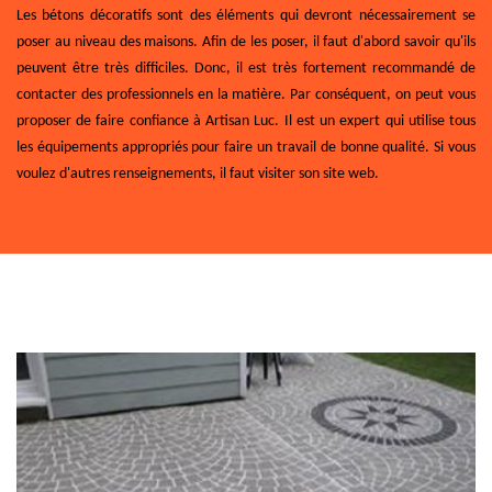
Les bétons décoratifs sont des éléments qui devront nécessairement se
poser au niveau des maisons. Afin de les poser, il faut d'abord savoir qu'ils
peuvent être très difficiles. Donc, il est très fortement recommandé de
contacter des professionnels en la matière. Par conséquent, on peut vous
proposer de faire confiance à Artisan Luc. Il est un expert qui utilise tous
les équipements appropriés pour faire un travail de bonne qualité. Si vous
voulez d'autres renseignements, il faut visiter son site web.