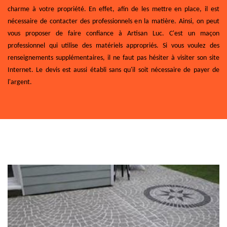
charme à votre propriété. En effet, afin de les mettre en place, il est
nécessaire de contacter des professionnels en la matière. Ainsi, on peut
vous proposer de faire confiance à Artisan Luc. C'est un maçon
professionnel qui utilise des matériels appropriés. Si vous voulez des
renseignements supplémentaires, il ne faut pas hésiter à visiter son site
Internet. Le devis est aussi établi sans qu'il soit nécessaire de payer de
l'argent.