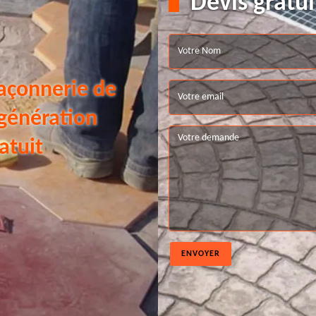
Devis gratui
açonnerie de
 génération
atuit