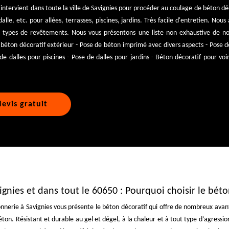
intervient dans toute la ville de Savignies pour procéder au coulage de béton déc
lle, etc. pour allées, terrasses, piscines, jardins. Très facile d'entretien. Nous
s types de revêtements. Nous vous présentons une liste non exhaustive de no
e béton décoratif extérieur - Pose de béton imprimé avec divers aspects - Pose de
de dalles pour piscines - Pose de dalles pour jardins - Béton décoratif pour voi
evis gratuit
vignies et dans tout le 60650 : Pourquoi choisir le béto
onnerie à Savignies vous présente le béton décoratif qui offre de nombreux avan
éton. Résistant et durable au gel et dégel, à la chaleur et à tout type d’agressio