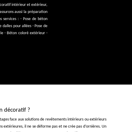
oratif intérieur et extérieur,
 assurons aussi la préparation
s services : - Pose de béton
 dalles pour allées - Pose de
rie - Béton coloré extérieur -
n décoratif ?
tages face aux solutions de revêtements intérieurs ou extérieurs
ns extérieures, il ne se déforme pas et ne crée pas d’ornières. Un