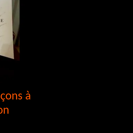
açons à
on