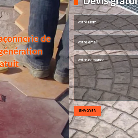
Devis gratui
açonnerie de
 génération
atuit