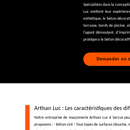
Spécialistes dans la concept
Luc mettent leur expérience
esthétique, le béton décorat
terrasse, bords de piscine, a
l'agent démoulant, d’imprime
protégera le béton décoratif
Demander un d
Artisan Luc : Les caractéristiques des d
Notre entreprise de maçonnerie Artisan Luc à Sarcus peut
proposons : - Béton ciré : Tous types de surfaces (douche, m