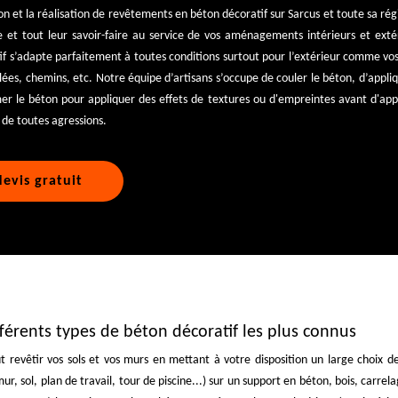
ion et la réalisation de revêtements en béton décoratif sur Sarcus et toute sa ré
 et tout leur savoir-faire au service de vos aménagements intérieurs et extér
if s’adapte parfaitement à toutes conditions surtout pour l’extérieur comme vos
llées, chemins, etc. Notre équipe d’artisans s’occupe de couler le béton, d’appliq
r le béton pour appliquer des effets de textures ou d'empreintes avant d'appo
 de toutes agressions.
evis gratuit
ifférents types de béton décoratif les plus connus
 revêtir vos sols et vos murs en mettant à votre disposition un large choix d
ur, sol, plan de travail, tour de piscine...) sur un support en béton, bois, carrel