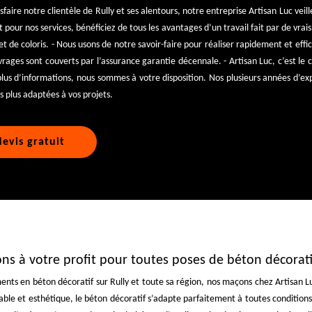
sfaire notre clientèle de Rully et ses alentours, notre entreprise Artisan Luc veill
 pour nos services, bénéficiez de tous les avantages d’un travail fait par de vrais
 de coloris. - Nous usons de notre savoir-faire pour réaliser rapidement et eff
rages sont couverts par l’assurance garantie décennale. - Artisan Luc, c’est le c
 plus d’informations, nous sommes à votre disposition. Nos plusieurs années d’
es plus adaptées à vos projets.
evis gratuit
ons à votre profit pour toutes poses de béton décorati
ments en béton décoratif sur Rully et toute sa région, nos maçons chez Artisan Lu
ble et esthétique, le béton décoratif s’adapte parfaitement à toutes conditions