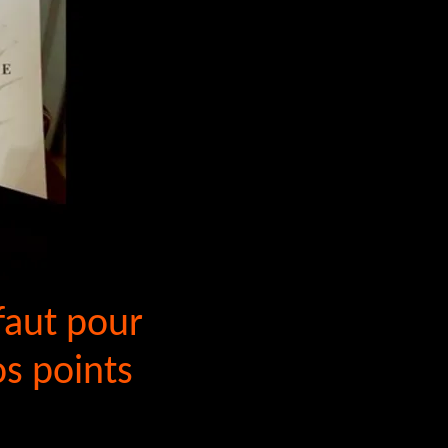
 faut pour
os points