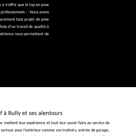
e à n’offrir que le top en pose
 professionnels : - Nous avons
icacement tout projet de pose
hoix d’un travail de qualité à
expérience nous permettent de
f à Rully et ses alentours
c mettent leur expérience et tout leur savoir-faire au service de
 surtout pour l’extérieur comme vos trottoirs, entrée de garage,