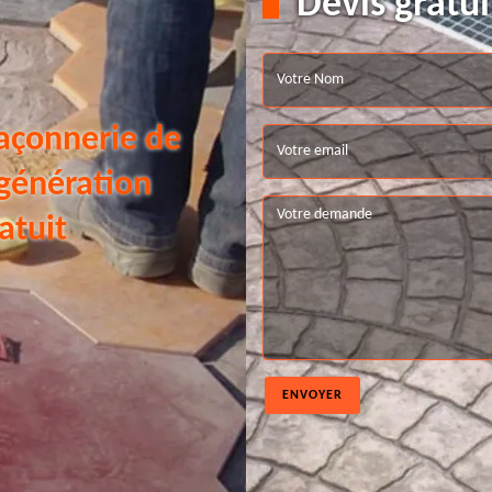
Devis gratui
açonnerie de
 génération
atuit