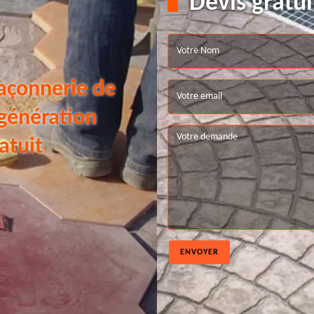
Devis gratui
açonnerie de
 génération
atuit