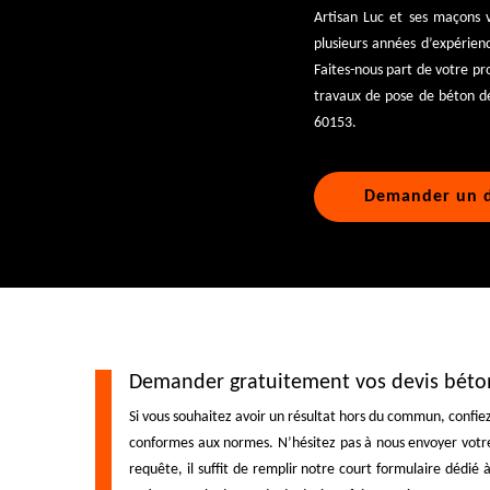
Artisan Luc et ses maçons 
plusieurs années d’expérienc
Faites-nous part de votre pr
travaux de pose de béton dé
60153.
Demander un d
Demander gratuitement vos devis béton
Si vous souhaitez avoir un résultat hors du commun, confiez
conformes aux normes. N’hésitez pas à nous envoyer votre
requête, il suffit de remplir notre court formulaire dédié