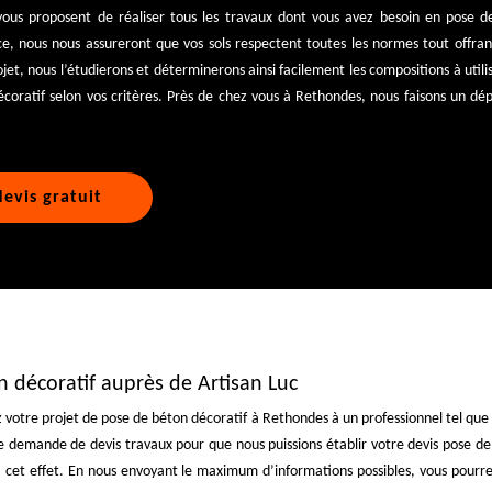
vous proposent de réaliser tous les travaux dont vous avez besoin en pose de
e, nous nous assureront que vos sols respectent toutes les normes tout offran
ojet, nous l’étudierons et déterminerons ainsi facilement les compositions à ut
coratif selon vos critères. Près de chez vous à Rethondes, nous faisons un dép
evis gratuit
 décoratif auprès de Artisan Luc
 votre projet de pose de béton décoratif à Rethondes à un professionnel tel que A
 demande de devis travaux pour que nous puissions établir votre devis pose de
 à cet effet. En nous envoyant le maximum d’informations possibles, vous pourre