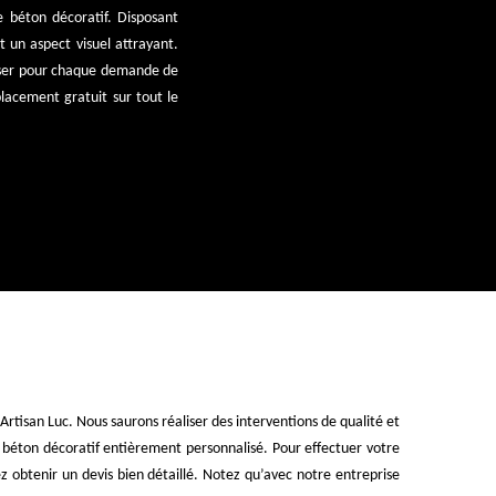
 béton décoratif. Disposant
t un aspect visuel attrayant.
iliser pour chaque demande de
lacement gratuit sur tout le
rtisan Luc. Nous saurons réaliser des interventions de qualité et
 béton décoratif entièrement personnalisé. Pour effectuer votre
z obtenir un devis bien détaillé. Notez qu’avec notre entreprise