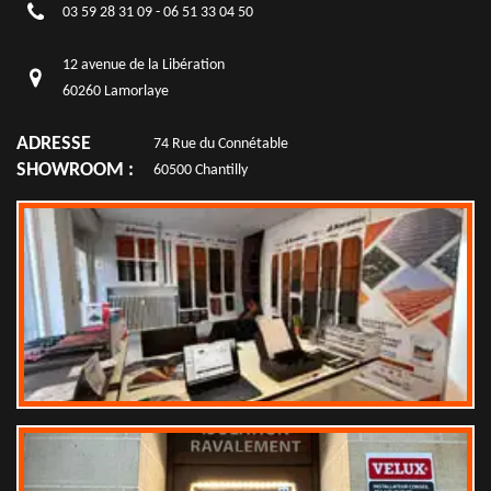
03 59 28 31 09
-
06 51 33 04 50
12 avenue de la Libération
60260 Lamorlaye
ADRESSE
74 Rue du Connétable
SHOWROOM :
60500 Chantilly