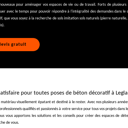
nouveaux pour aménager vos espaces de vie ou de travail. Forts de plusieurs 
uer avec le temps pour pouvoir répondre à l'intégralité des demandes dans l
f, que vous soyez à la recherche de sols imitation sols naturels (pierre naturelle
és).
evis gratuit
atisfaire pour toutes poses de béton décoratif à Legla
’un matériau visuellement épatant et destiné à le rester. Avec nos plusieurs a
professionnels qualifiés et passionnés à votre service pour tous vos projets dans 
s vous apportons les solutions et les conseils pour créer des espaces de dét
oche de vous.