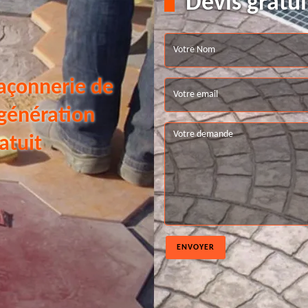
Devis gratui
açonnerie de
 génération
atuit