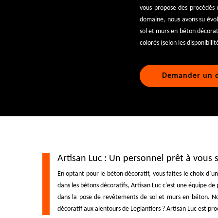
vous propose des procédés 
domaine, nous avons su évol
sol et murs en béton décorati
colorés (selon les disponibilit
Demander un d
Artisan Luc : Un personnel prêt à vous s
En optant pour le béton décoratif, vous faites le choix d
dans les bétons décoratifs, Artisan Luc c'est une équipe de 
dans la pose de revêtements de sol et murs en béton. Nou
décoratif aux alentours de Leglantiers ? Artisan Luc est pr