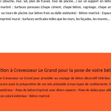
 (douche, mur, sol, plan de travail, tour de piscine...) sur un support en béto
ton marbré : Surfaces poreuses (chape ciment, chape béton, ragréage, chape an
e ou tours de piscine (sur béton frais ou dalle existante) - Béton matricé : Espac
 imprimé mural : Surfaces verticales telles que les murs, les façades, les murets...
ition à Crevecoeur Le Grand pour la pose de votre bét
 de Crevecoeur Le Grand pour procéder au coulage de béton décoratif intérieur e
assurons aussi la préparation de vos sols préalable à tous types de revêtements. 
extérieur - Pose de béton imprimé avec divers aspects - Pose de dalles pour allée
éton coloré extérieur - Béton matricé