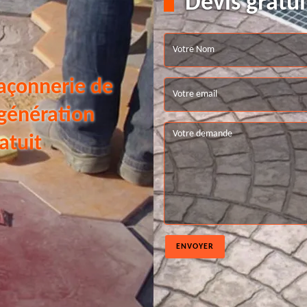
Devis gratui
açonnerie de
 génération
atuit