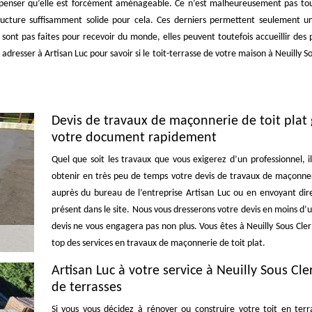
de penser qu’elle est forcément aménageable. Ce n’est malheureusement pas touj
ructure suffisamment solide pour cela. Ces derniers permettent seulement un 
 sont pas faites pour recevoir du monde, elles peuvent toutefois accueillir des 
dresser à Artisan Luc pour savoir si le toit-terrasse de votre maison à Neuilly S
Devis de travaux de maçonnerie de toit plat g
votre document rapidement
Quel que soit les travaux que vous exigerez d’un professionnel, 
obtenir en très peu de temps votre devis de travaux de maçonner
auprès du bureau de l’entreprise Artisan Luc ou en envoyant dir
présent dans le site. Nous vous dresserons votre devis en moins d’
devis ne vous engagera pas non plus. Vous êtes à Neuilly Sous Cler
top des services en travaux de maçonnerie de toit plat.
Artisan Luc à votre service à Neuilly Sous Cl
de terrasses
Si vous vous décidez à rénover ou construire votre toit en terr