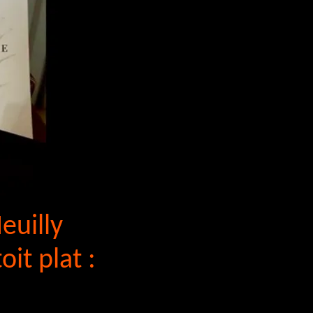
euilly
it plat :