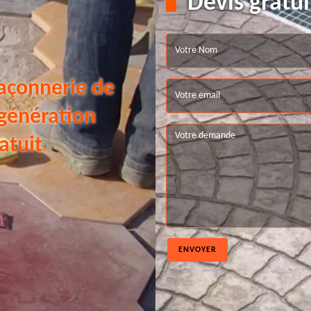
Devis gratui
açonnerie de
 génération
atuit