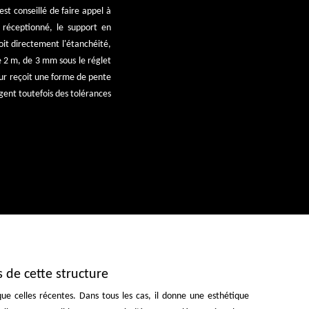
est conseillé de faire appel à
 réceptionné, le support en
it directement l'étanchéité,
e 2 m, de 3 mm sous le réglet
eur reçoit une forme de pente
gent toutefois des tolérances
s de cette structure
ue celles récentes. Dans tous les cas, il donne une esthétique