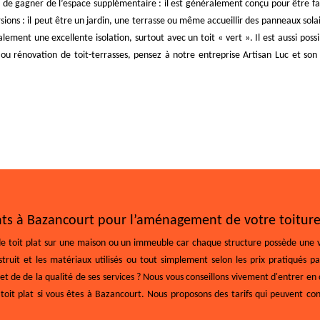
et de gagner de l’espace supplémentaire : il est généralement conçu pour être fa
ersions : il peut être un jardin, une terrasse ou même accueillir des panneaux sol
ement une excellente isolation, surtout avec un toit « vert ». Il est aussi possib
n ou rénovation de toit-terrasses, pensez à notre entreprise Artisan Luc et s
ants à Bazancourt pour l’aménagement de votre toiture
n de toit plat sur une maison ou un immeuble car chaque structure possède une 
truit et les matériaux utilisés ou tout simplement selon les prix pratiqués p
 et de de la qualité de ses services ? Nous vous conseillons vivement d'entrer e
 toit plat si vous êtes à Bazancourt. Nous proposons des tarifs qui peuvent c