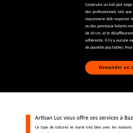
Construire un toit plat exige
des professionnels tels qu
maçonnerie doit respecter l
ou des panneaux isolants non
de 20 cm, et le désaffleurem
adhérente, il n'y a aucune e
de planéité plus faibles. Pou
Demander un d
Artisan Luc vous offre ses services à Ba
Ce type de toitures se marie très bien avec les maisons 