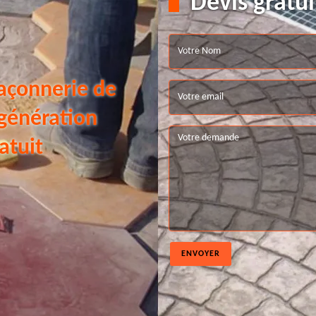
Devis gratui
açonnerie de
 génération
atuit