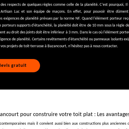
 des respects de quelques règles comme celle de la planéité. C’est pourquoi, Il 
e Artisan Luc et son équipe de maçons. En effet, pour pouvoir être dûment
es exigences de planéité prévues par la norme NF. Quand l'élément porteur reço
 porteurs supports d'étanchéité, la planéité doit être de 10 mm sous la règle d
ent au droit des joints doit être inférieur à 3 mm. Dans le cas où l'élément port
xigence de planéité. Certains revêtements d'étanchéité ou panneaux isolants exi
r vos projets de toit-terrasse à Bazancourt, n’hésitez pas à nous contacter.
evis gratuit
zancourt pour construire votre toit plat : Les avantage
contemporaines mais il convient aussi bien aux constructions plus anciennes q