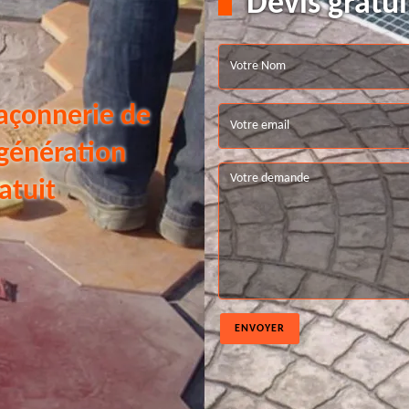
Devis gratui
açonnerie de
 génération
atuit