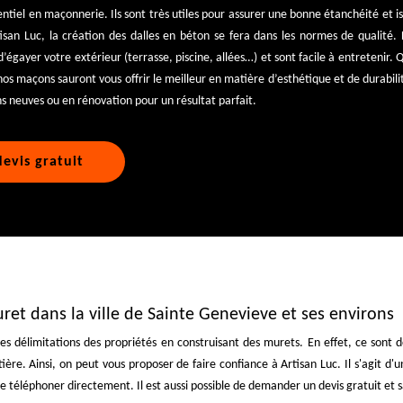
ntiel en maçonnerie. Ils sont très utiles pour assurer une bonne étanchéité et i
tisan Luc, la création des dalles en béton se fera dans les normes de qualité.
 d’égayer votre extérieur (terrasse, piscine, allées…) et sont facile à entretenir
nos maçons sauront vous offrir le meilleur en matière d’esthétique et de durabili
ns neuves ou en rénovation pour un résultat parfait.
evis gratuit
ret dans la ville de Sainte Genevieve et ses environs
les délimitations des propriétés en construisant des murets. En effet, ce sont 
ère. Ainsi, on peut vous proposer de faire confiance à Artisan Luc. Il s'agit d'
e téléphoner directement. Il est aussi possible de demander un devis gratuit e