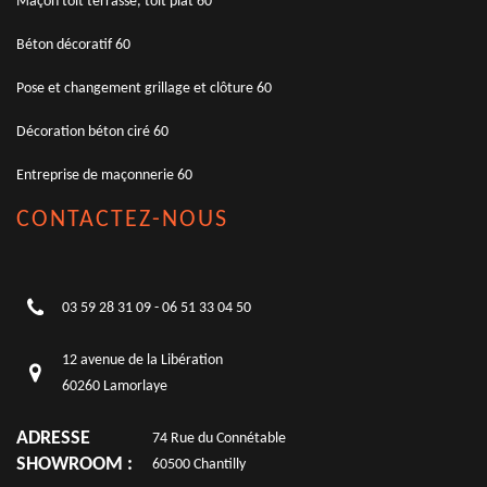
Maçon toit terrasse, toit plat 60
Béton décoratif 60
Pose et changement grillage et clôture 60
Décoration béton ciré 60
Entreprise de maçonnerie 60
CONTACTEZ-NOUS
03 59 28 31 09
-
06 51 33 04 50
12 avenue de la Libération
60260 Lamorlaye
ADRESSE
74 Rue du Connétable
SHOWROOM :
60500 Chantilly