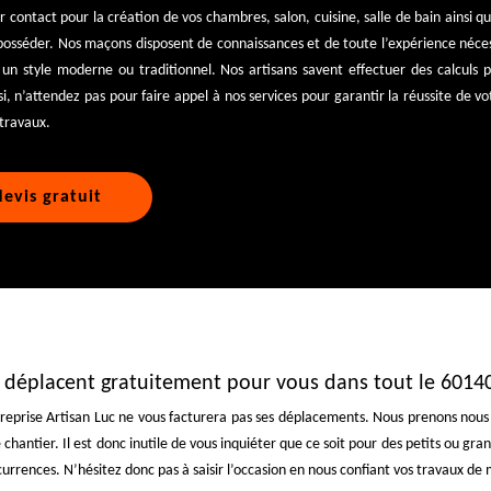
r contact pour la création de vos chambres, salon, cuisine, salle de bain ainsi q
 posséder. Nos maçons disposent de connaissances et de toute l’expérience néce
un style moderne ou traditionnel. Nos artisans savent effectuer des calculs p
si, n’attendez pas pour faire appel à nos services pour garantir la réussite de vo
 travaux.
evis gratuit
e déplacent gratuitement pour vous dans tout le 6014
reprise Artisan Luc ne vous facturera pas ses déplacements. Nous prenons nous
e chantier. Il est donc inutile de vous inquiéter que ce soit pour des petits ou g
urrences. N’hésitez donc pas à saisir l’occasion en nous confiant vos travaux de 