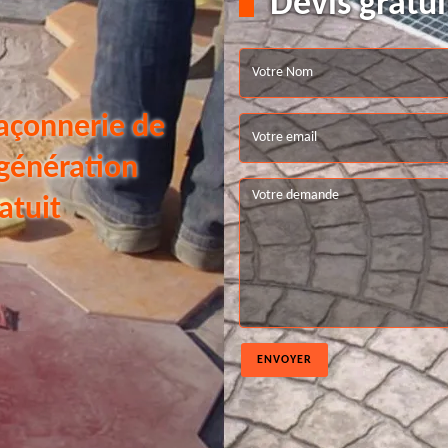
Devis gratui
açonnerie de
 génération
atuit