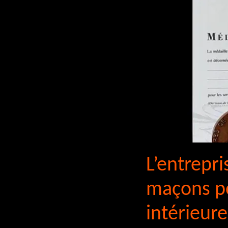
L’entrepri
maçons po
intérieure