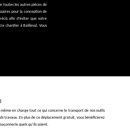
ue toutes les autres pièces de
ssaires pour la conception de
récis afin d’éviter que votre
tre chantier à Bailleval. Vous
0
 même en charge tout ce qui concerne le transport de nos outils
rands travaux. En plus de ce déplacement gratuit, vous bénéficierez
maçonnerie quels qu’ils soient.